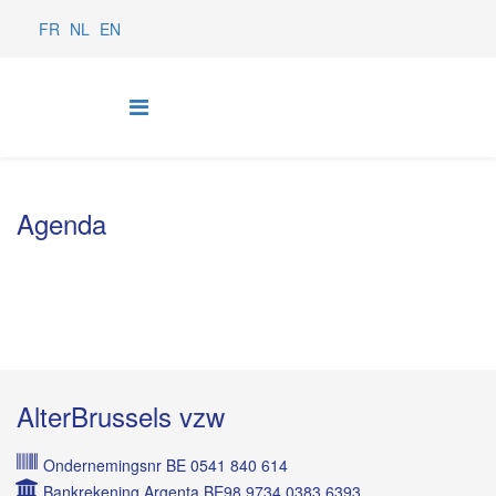
FR
NL
EN
Agenda
AlterBrussels vzw
Ondernemingsnr BE 0541 840 614
Bankrekening Argenta BE98 9734 0383 6393