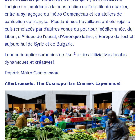
l'origine ont contribué à la construction de l'identité du quartier,
entre la synagogue du métro Clemenceau et les ateliers de
confection du triangle. Plus tard, ces travailleurs ont été rejoins
puis remplacés par d'autres venus du pourtour méditerranée, du
Liban, d'Afrique de l'ouest, d'Amérique latine, d'Europe de l'est et
aujourd'hui de Syrie et de Bulgarie.
2
Le monde entier sur moins de 2km
et des initiviatives locales
dynamiques et créatives!
Départ: Métro Clemenceau
AlterBrussels: The Cosmopolitan Cramiek Experience!